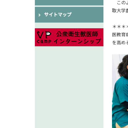
このよう
取大学
サイトマップ
＊＊＊
医教育
を高め