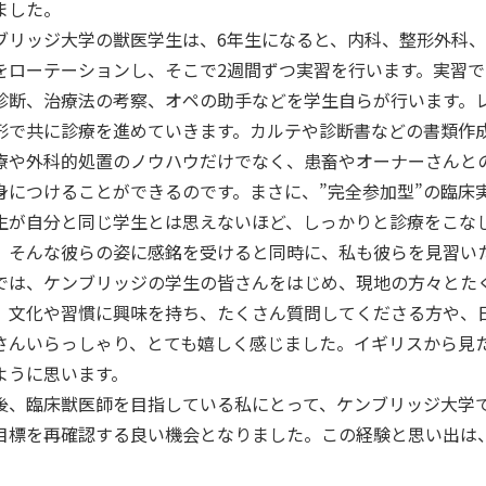
ました。
リッジ大学の獣医学生は、6年生になると、内科、整形外科、
をローテーションし、そこで2週間ずつ実習を行います。実習
診断、治療法の考察、オペの助手などを学生自らが行います。
形で共に診療を進めていきます。カルテや診断書などの書類作
療や外科的処置のノウハウだけでなく、患畜やオーナーさんと
身につけることができるのです。まさに、”完全参加型”の臨床
生が自分と同じ学生とは思えないほど、しっかりと診療をこな
。そんな彼らの姿に感銘を受けると同時に、私も彼らを見習い
は、ケンブリッジの学生の皆さんをはじめ、現地の方々とた
、文化や習慣に興味を持ち、たくさん質問してくださる方や、
さんいらっしゃり、とても嬉しく感じました。イギリスから見
ように思います。
、臨床獣医師を目指している私にとって、ケンブリッジ大学
目標を再確認する良い機会となりました。この経験と思い出は