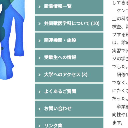
してき
新着情報一覧
ケンブ
上の科
共同獣医学科について
(10)
検査、
プする
関連機関・施設
は、診
実習で
受験生への情報
ジの学
でした
大学へのアクセス
(3)
研修で
でなく
にたく
よくあるご質問
だった
卒業後
お問い合わせ
向性や
ます。
リンク集