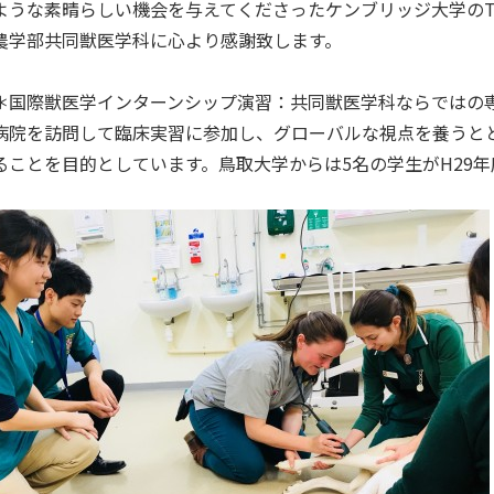
な素晴らしい機会を与えてくださったケンブリッジ大学のThe Queen’s 
農学部共同獣医学科に心より感謝致します。
＊国際獣医学インターンシップ演習：共同獣医学科ならではの
病院を訪問して臨床実習に参加し、グローバルな視点を養うと
ることを目的としています。鳥取大学からは5名の学生がH29