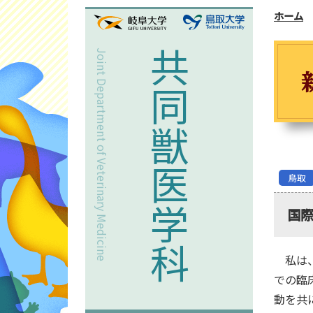
ホーム
Joint Department of Veterinary Medicine
共同獣医学科
鳥取
国
私は、2
での臨
動を共