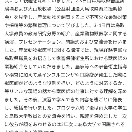
共にして親睦を深めていました。2-3日目は鳥取県畜産試
験場および大山放牧場（公益財団法人鳥取県畜産振興協
会）を見学し、産業動物を飼育する上で不可欠な暑熱対策
や採精等の繁殖管理について学びました。3-4日目は鳥取
大学教員の教育研究分野の紹介、産業動物獣医学に関する
講演、プレゼンテーション、閉講式および交流会を行いま
した。産業動物獣医学に関する講演では、現場経験豊富な
鳥取県職員をお招きして家畜保健衛生所における獣医師の
業務紹介をしていただきました。農家等への家畜衛生指導
や検査に加えて鳥インフルエンザや口蹄疫が発生した際に
獣医師がどのような役割を担い、どのように対応するか、
等リアルな現場の話から獣医師の仕事に対する理解を深め
ました。その後、演習で学んできた内容を班ごとに発表
し、総括を行いました。プログラム終了後は両大学の学生
と鳥取大学教員との交流会を行い、親睦を深めました。次
に彼らが顔をあわせるのは2年次に岐阜大学で開講される